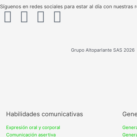
Síguenos en redes sociales para estar al día con nuestra
F
I
Y
W
a
n
o
h
c
s
u
a
Grupo Altoparlante SAS 2026
e
t
t
t
b
a
u
s
o
g
b
a
o
r
e
p
Habilidades comunicativas
Gene
k
a
p
Expresión oral y corporal
Genera
Comunicación asertiva
Genera