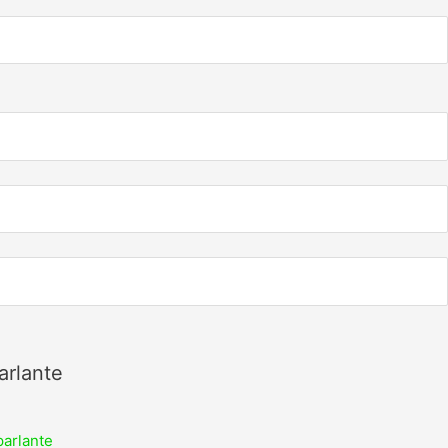
arlante
parlante